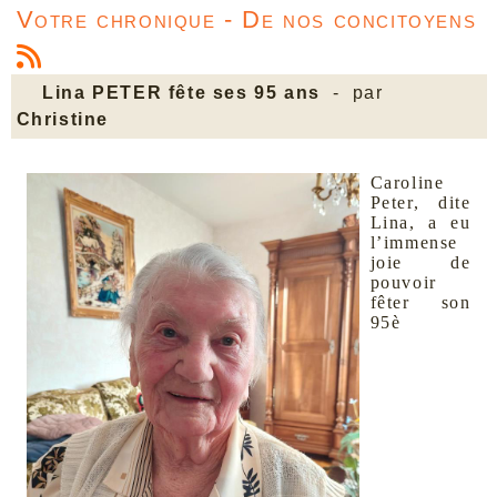
Votre chronique - De nos concitoyens
Lina PETER fête ses 95 ans
- par
Christine
Caroline
Peter, dite
Lina, a eu
l’immense
joie de
pouvoir
fêter son
95è