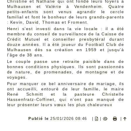
Christine et Nathalie qui ont fondé leurs foyers à
Mulhausen et Valérie à Vendenheim. Quatre
petits-enfants sont venus agrandir le cercle
familial et font le bonheur de leurs grands-parents
: Kevin, David, Thomas et Froment.
Henri s’est investi dans la vie locale : il a été
membre du conseil de surveillance de la Caisse de
Crédit Mutuel et conseiller presbytéral durant
douze années. Il a été joueur du Football Club de
Mulhausen dès sa création en 1959 et jusqu'à
l'âge de 38 ans.
Le couple passe une retraite paisible dans de
bonnes conditions physiques. Ils sont passionnés
de nature, de promenades, de montagne et de
voyages.
Pour marquer ce bel anniversaire de mariage, ils
ont accueilli, entouré de leur famille, le maire
René Schmitt et la pasteure Christelle
Hassenfratz-Coffinet, qui n’ont pas manqué de
leur présenter leurs vœux les plus chaleureux
Publié le
25/01/2026 08:46
|
|
|