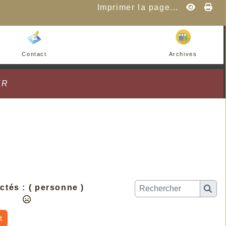
Imprimer la page...
Contact
Archives
ER
ctés :
( personne )
t