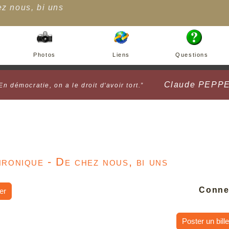
z nous, bi uns
Photos
Liens
Questions
Claude PEPP
En démocratie, on a le droit d'avoir tort.”
ronique - De chez nous, bi uns
Conne
er
Poster un bille