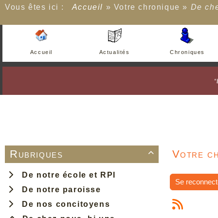
Vous êtes ici :
Accueil
»
Votre chronique
»
De che
Accueil
Actualités
Chroniques
“
Rubriques
Votre ch

De notre école et RPI
Se reconnect
De notre paroisse
De nos concitoyens