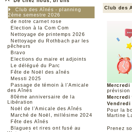
De chez nous, bi uns
Club des 
Club des Aînés - planning
2ème semestre 2026
de notre carnet rose
Election à la Com Com
Nettoyage de printemps 2026
Nettoyage du Rothbach par les
pêcheurs
Bravo
Elections du maire et adjoints
Le délégué du Parc
Fête de Noël des aînés
Messti 2025
Passage de témoin à l'Amicale
Mercredi
des Aînés
prévision
80ème anniversaire de la
Mercredi
Libération
Vendredi
Noël de l'Amicale des Aînés
Pour la b
Marché de Noël, millésime 2024
Martine L
Fête des Aînés
Blagues et rires ont fusé au
Prenez soi