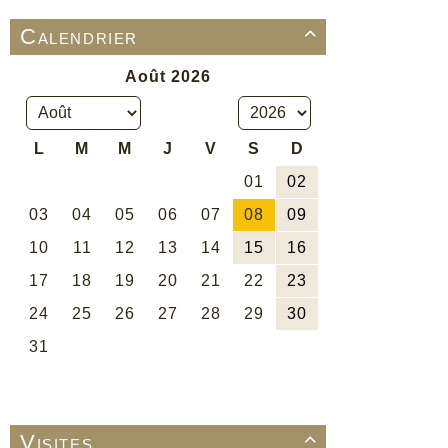
Calendrier

Visites
