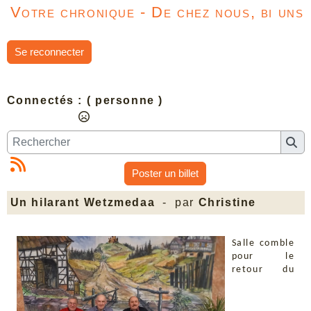
Votre chronique - De chez nous, bi uns
Se reconnecter
Connectés :
( personne )
Poster un billet
Un hilarant Wetzmedaa
- par
Christine
Salle comble
pour le
retour du