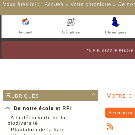
Vous êtes ici :
Accueil
»
Votre chronique
»
De not
Accueil
Actualités
Chroniques
“Il y a, dans le peuple
Rubriques
Votre ch

De notre école et RPI
Se reconnect
A la découverte de la
biodiversité
Plantation de la haie