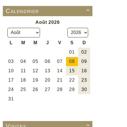
Calendrier

Visites
