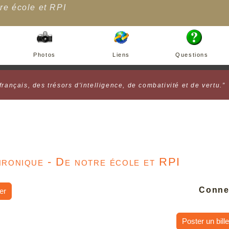
re école et RPI
Photos
Liens
Questions
 français, des trésors d'intelligence, de combativité et de vertu.”
ronique - De notre école et RPI
Conne
er
Poster un bille