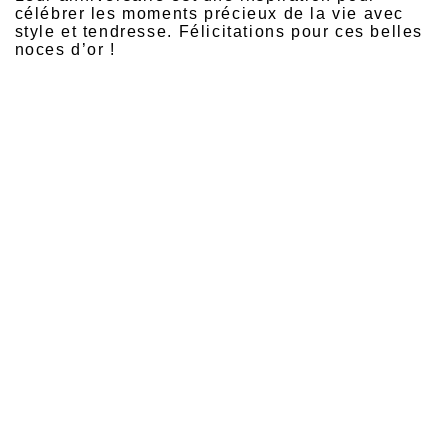
célébrer les moments précieux de la vie avec
style et tendresse. Félicitations pour ces belles
noces d’or !
Quelle Robe Porter pour un Premier Rendez-
vous Galant ?
Lorsqu’on s’apprête à sortir pour un premier
rendez-vous galant, l’une des questions les plus
fréquemment posées est : « Quelle robe choisir
? » L'objectif est de se sentir à la fois élégante,
confiante et à l’aise, sans en faire trop. Le choix
de la robe est un aspect crucial de cette
préparation, car il en dit long sur votre
personnalité et vos intentions. Une robe mal
choisie pourrait non seulement vous gêner, mais
aussi envoyer un message inapproprié à votre
rendez-vous. Heureusement, il existe des
options adaptées à chaque style et à chaque
type de rencontre.
L’une des premières options à envisager est la
robe portefeuille, un choix intemporel qui allie
confort et sophistication. Ce modèle, qui peut
être ajusté à la taille grâce à ses lanières
croisées, met en valeur la silhouette tout en
restant discrètement chic. Que ce soit pour un