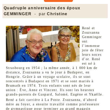
Quadruple anniversaire des époux
GEMMINGER
- par
Christine
René et
Zsuzsanna
Gemminger
ont
l’immense
joie de fêter
leurs noces
d’or. René
est né à
Strasbourg en 1954 ; la même année, à 1 000 km de
distance, Zsuzsanna a vu le jour à Budapest, en
Hongrie. Grâce à un voyage scolaire, ils se sont
rencontrés à Budapest en 1971 et se sont mariés à
Brumath en 1974. Trois enfants sont nés de leur
union : Ève, Anne et Vincent. Ils sont les heureux
grands-parents de Gaspard, Salomé, Eugène et Ykaëlle.
René a fait carrière à La Poste. Zsuzsanna, d’abord
mère au foyer, a ensuite travaillé comme professeure
de gymnastique pour terminer au grand magasin