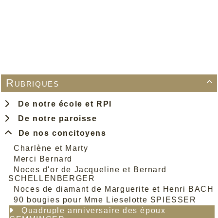
votre choix soit en harmonie avec l’occasion et
la saison. Prenez également le temps de trouver
un modèle qui met en valeur vos atouts tout en
restant confortable. Après tout, le plus important
est de passer un moment agréable et de créer
une connexion authentique avec l’autre
personne.
Rubriques

De notre école et RPI
De notre paroisse
De nos concitoyens
Charlène et Marty
Merci Bernard
Noces d'or de Jacqueline et Bernard
SCHELLENBERGER
Noces de diamant de Marguerite et Henri BACH
90 bougies pour Mme Lieselotte SPIESSER
Quadruple anniversaire des époux