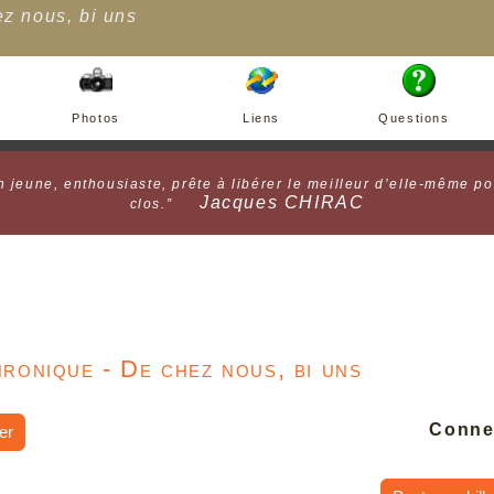
z nous, bi uns
Photos
Liens
Questions
 jeune, enthousiaste, prête à libérer le meilleur d’elle-même po
Jacques CHIRAC
clos.”
ronique - De chez nous, bi uns
Conne
er