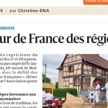
Poster un bille
25
- par
Christine-DNA