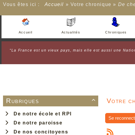
Vous êtes ici :
Accueil
»
Votre chronique
»
De che
Accueil
Actualités
Chroniques
“La France est un vieux pays, mais elle est aussi une Nation
Rubriques
Votre ch

De notre école et RPI
Se reconnect
De notre paroisse
De nos concitoyens