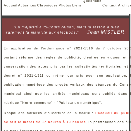
Questions
Accueil
Actualités
Chroniques
Photos
Liens
Contact
Archiv
“La majorité a toujours raison, mais la raison a bien
Jean MISTLER
rarement la majorité aux élections.”
En application de l’ordonnance n° 2021-1310 du 7 octobre 20
portant réforme des règles de publicité, d'entrée en vigueur et 
conservation des actes pris par les collectivités territoriales, et 
décret n° 2021-1311 du même jour pris pour son application, 
publication numérique des procès verbaux des séances du Conse
municipal ainsi que les arrêtés municipaux sont publiés dans 
rubrique "Notre commune" - "Publication numérique".
Rappel des horaires d'ouverture de la mairie :
l'accueil du publ
se fait le mardi de 17 heures à 19 heures
, la permanence des él
se tient également le mardi soir de 18 heures à 19 heures. Les él