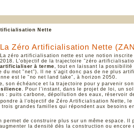
ificialisation Nette
La Zéro Artificialisation Nette (ZA
La zéro artificialisation nette est une notion inscrit
2018. L’objectif de la trajectoire "zéro artificialisat
artificialiser à terme
, tout en laissant la possibilit
 du mot "net"). Il ne s’agit donc pas de ne plus artif
enne est le
"no net land take", à horizon 2050
.
e, son échéance et la trajectoire pour y parvenir so
ésilience
. Pour l’instant, dans le projet de loi, un so
s : puits carbone, dépollution des eaux, réservoir de
pondre à l'objectif de Zéro Artificialisation Nette, 
trois grandes familles qui répondent aux besoins en 
on permet de construire plus sur un même espace. Il 
augmenter la densité dès la construction ou encore d