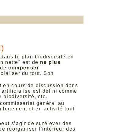
N)
e dans le plan biodiversité en
ion nette" est de
ne plus
é de
compenser
icialiser du tout. Son
nt en cours de discussion dans
l artificialisé est défini comme
 biodiversité, etc.
le commissariat général au
logement et en activité tout
peut s’agir de surélever des
e réorganiser l’intérieur des