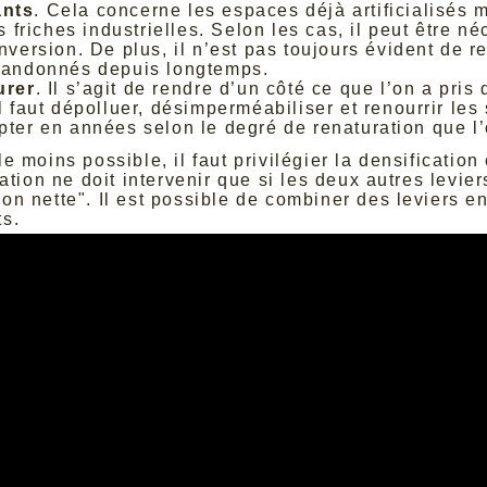
ants
. Cela concerne les espaces déjà artificialisés 
riches industrielles. Selon les cas, il peut être né
nversion. De plus, il n’est pas toujours évident de re
abandonnés depuis longtemps.
urer
. Il s’agit de rendre d’un côté ce que l’on a pris
Il faut dépolluer, désimperméabiliser et renourrir le
pter en années selon le degré de renaturation que l’
r le moins possible, il faut privilégier la densificati
ation ne doit intervenir que si les deux autres levie
ation nette". Il est possible de combiner des leviers 
ts.