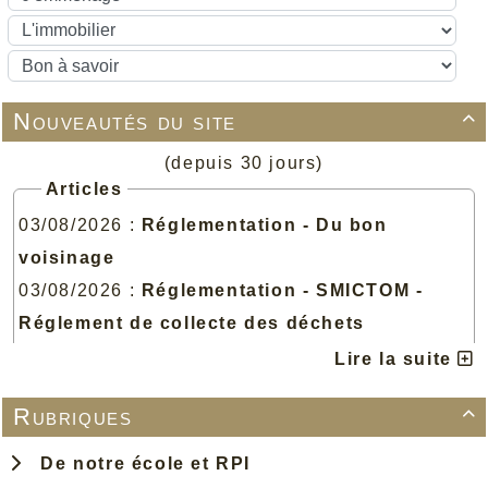
Nouveautés du site

(depuis 30 jours)
Articles
03/08/2026 :
Réglementation - Du bon
voisinage
03/08/2026 :
Réglementation - SMICTOM -
Réglement de collecte des déchets
03/08/2026 :
Réglementation - HLPP - Le
Lire la suite
règlement de voirie
Rubriques

03/08/2026 :
Réglementation - Le Réglement
Sanitaire Départemental
De notre école et RPI
03/08/2026 :
Publication numérique - Arrêtés