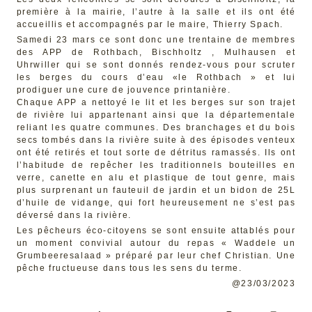
première à la mairie, l’autre à la salle et ils ont été
accueillis et accompagnés par le maire, Thierry Spach.
Samedi 23 mars ce sont donc une trentaine de membres
des APP de Rothbach, Bischholtz , Mulhausen et
Uhrwiller qui se sont donnés rendez-vous pour scruter
les berges du cours d’eau «le Rothbach » et lui
prodiguer une cure de jouvence printanière.
Chaque APP a nettoyé le lit et les berges sur son trajet
de rivière lui appartenant ainsi que la départementale
reliant les quatre communes. Des branchages et du bois
secs tombés dans la rivière suite à des épisodes venteux
ont été retirés et tout sorte de détritus ramassés. Ils ont
l’habitude de repêcher les traditionnels bouteilles en
verre, canette en alu et plastique de tout genre, mais
plus surprenant un fauteuil de jardin et un bidon de 25L
d’huile de vidange, qui fort heureusement ne s’est pas
déversé dans la rivière.
Les pêcheurs éco-citoyens se sont ensuite attablés pour
un moment convivial autour du repas « Waddele un
Grumbeeresalaad » préparé par leur chef Christian. Une
pêche fructueuse dans tous les sens du terme.
@23/03/2023