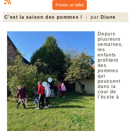
Poster un billet
C’est la saison des pommes !
- par
Diane
Depuis
plusieurs
semaines,
les
enfants
profitent
des
pommes
qui
poussent
dans la
cour de
l’école à