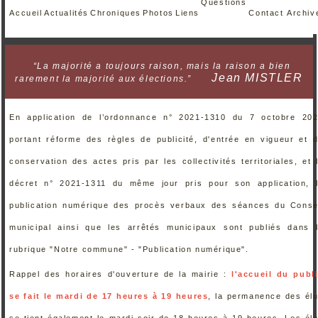
Questions
Accueil
Actualités
Chroniques
Photos
Liens
Contact
Archiv
“La majorité a toujours raison, mais la raison a bien
Jean MISTLER
rarement la majorité aux élections.”
En application de l’ordonnance n° 2021-1310 du 7 octobre 20
portant réforme des règles de publicité, d'entrée en vigueur et 
conservation des actes pris par les collectivités territoriales, et 
décret n° 2021-1311 du même jour pris pour son application, 
publication numérique des procès verbaux des séances du Conse
municipal ainsi que les arrêtés municipaux sont publiés dans 
rubrique "Notre commune" - "Publication numérique".
Rappel des horaires d'ouverture de la mairie :
l'accueil du publ
se fait le mardi de 17 heures à 19 heures
, la permanence des él
se tient également le mardi soir de 18 heures à 19 heures. Les él