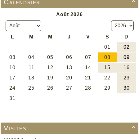
Calendrier

Visites
