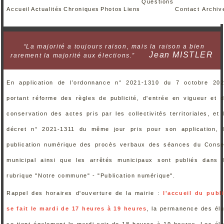
Questions
Accueil
Actualités
Chroniques
Photos
Liens
Contact
Archiv
“La majorité a toujours raison, mais la raison a bien
Jean MISTLER
rarement la majorité aux élections.”
En application de l’ordonnance n° 2021-1310 du 7 octobre 20
portant réforme des règles de publicité, d'entrée en vigueur et 
conservation des actes pris par les collectivités territoriales, et 
décret n° 2021-1311 du même jour pris pour son application, 
publication numérique des procès verbaux des séances du Conse
municipal ainsi que les arrêtés municipaux sont publiés dans 
rubrique "Notre commune" - "Publication numérique".
Rappel des horaires d'ouverture de la mairie :
l'accueil du publ
se fait le mardi de 17 heures à 19 heures
, la permanence des él
se tient également le mardi soir de 18 heures à 19 heures. Les él