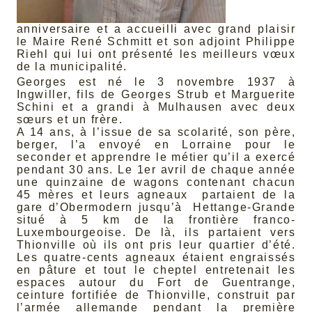
anniversaire et a accueilli avec grand plaisir
le Maire René Schmitt et son adjoint Philippe
Riehl qui lui ont présenté les meilleurs vœux
de la municipalité.
Georges est né le 3 novembre 1937 à
Ingwiller, fils de Georges Strub et Marguerite
Schini et a grandi à Mulhausen avec deux
sœurs et un frère.
A 14 ans, à l’issue de sa scolarité, son père,
berger, l’a envoyé en Lorraine pour le
seconder et apprendre le métier qu’il a exercé
pendant 30 ans. Le 1er avril de chaque année
une quinzaine de wagons contenant chacun
45 mères et leurs agneaux partaient de la
gare d’Obermodern jusqu’à Hettange-Grande
situé à 5 km de la frontière franco-
Luxembourgeoise. De là, ils partaient vers
Thionville où ils ont pris leur quartier d’été.
Les quatre-cents agneaux étaient engraissés
en pâture et tout le cheptel entretenait les
espaces autour du Fort de Guentrange,
ceinture fortifiée de Thionville, construit par
l’armée allemande pendant la première