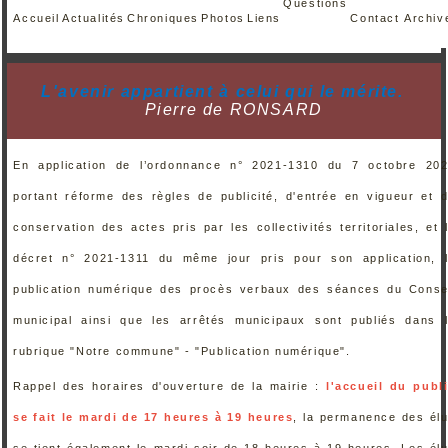
Questions
Accueil
Actualités
Chroniques
Photos
Liens
Contact
Archiv
L'
avenir
appartient
à
celui
qui le
mérite
.
Pierre de RONSARD
En application de l’ordonnance n° 2021-1310 du 7 octobre 20
portant réforme des règles de publicité, d'entrée en vigueur et 
conservation des actes pris par les collectivités territoriales, et 
décret n° 2021-1311 du même jour pris pour son application, 
publication numérique des procès verbaux des séances du Conse
municipal ainsi que les arrêtés municipaux sont publiés dans 
rubrique "Notre commune" - "Publication numérique".
Rappel des horaires d'ouverture de la mairie :
l'accueil du publ
se fait le mardi de 17 heures à 19 heures
, la permanence des él
se tient également le mardi soir de 18 heures à 19 heures. Les él