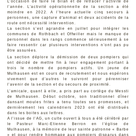
L’occasion de faire le bilan et de retracer l’activité de
l’année. L’activité opérationnelle de la section a été
moindre en 2022. A l’heure actuelle cinq secours à
personnes, une capture d'animal et deux accidents de la
route ont nécessité intervention.
La section s’est agrandie en juillet pour intégrer les
communes de Rothbach et Offwiller mais le manque de
personnel dans les rangs commence sérieusement à se
faire ressentir car plusieurs interventions n’ont pas pu
être assurées.
La section déplore la démission de deux pompiers qui
ont décidé de mettre fin à leur engagement portant à
trois le nombre de pompiers actifs. Un jeune de
Mulhausen est en cours de recrutement et nous espérons
vivement que d’autres le suivront pour pérenniser
l’avenir de la section et du secours de proximité.
L’amicale, quant à elle, a pris part au cortège du Messti
de Mulhausen. Début octobre, son traditionnel dîner
dansant moules frites a tenu toutes ses promesses, et
dernièrement les calendriers 2023 ont été distribués
dans les boites aux lettres.
A l’issue de l’AG, un culte ouvert à tous a été célébré par
le Pasteur Marc-Etienne Berron en l’église de
Mulhausen, à la mémoire de leur sainte patronne « Barbe
» et pour rendre hommage aux pompiers disparus dans