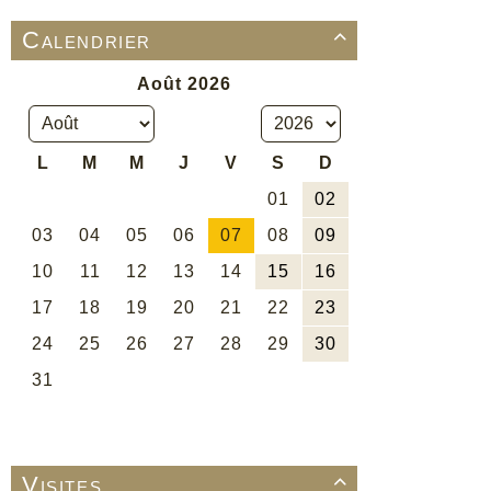
Calendrier

Visites
