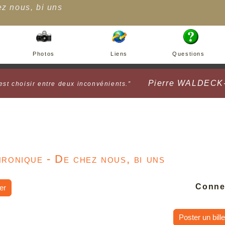
z nous, bi uns
Photos
Liens
Questions
Pierre WALDEC
est choisir entre deux inconvénients.”
ronique - De chez nous, bi uns
Conne
er
Poster un bille