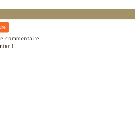
ire
de commentaire.
ier !