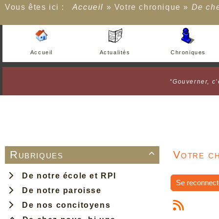
Vous êtes ici :
Accueil
»
Votre chronique
»
De che
Accueil
Actualités
Chroniques
“Gouverner, c’
Rubriques
Votre ch

De notre école et RPI
Se reconnect
De notre paroisse
De nos concitoyens