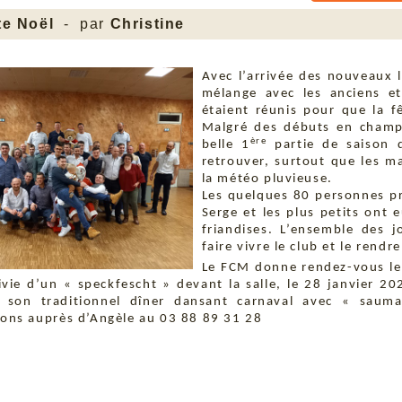
te Noël
- par
Christine
Avec l’arrivée des nouveaux 
mélange avec les anciens et
étaient réunis pour que la f
Malgré des débuts en champ
ère
belle 1
partie de saison d
retrouver, surtout que les 
la météo pluvieuse.
Les quelques 80 personnes pr
Serge et les plus petits ont
friandises. L’ensemble des 
faire vivre le club et le rendr
Le FCM donne rendez-vous le
ivie d’un « speckfescht » devant la salle, le 28 janvier 20
son traditionnel dîner dansant carnaval avec « sauma
ions auprès d’Angèle au 03 88 89 31 28