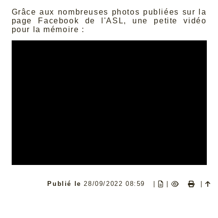
Grâce aux nombreuses photos publiées sur la
page Facebook de l'ASL, une petite vidéo
pour la mémoire :
Publié le
28/09/2022 08:59
|
|
|